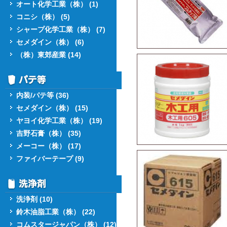
オート化学工業（株） (1)
コニシ（株） (5)
シャープ化学工業（株） (7)
セメダイン（株） (6)
（株）東郊産業 (14)
内装/パテ等 (36)
セメダイン（株） (15)
ヤヨイ化学工業（株） (19)
吉野石膏（株） (35)
メーコー（株） (17)
ファイバーテープ (9)
洗浄剤 (10)
鈴木油脂工業（株） (22)
コムスタージャパン（株） (12)