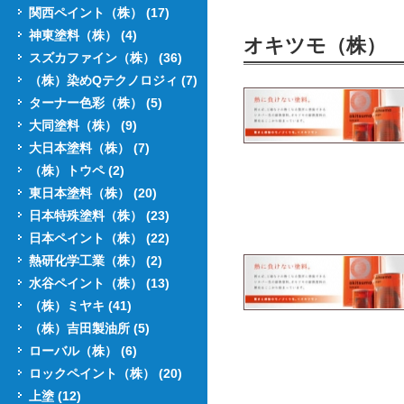
関西ペイント（株） (17)
神東塗料（株） (4)
オキツモ（株）
スズカファイン（株） (36)
（株）染めQテクノロジィ (7)
ターナー色彩（株） (5)
大同塗料（株） (9)
大日本塗料（株） (7)
（株）トウペ (2)
東日本塗料（株） (20)
日本特殊塗料（株） (23)
日本ペイント（株） (22)
熱研化学工業（株） (2)
水谷ペイント（株） (13)
（株）ミヤキ (41)
（株）吉田製油所 (5)
ローバル（株） (6)
ロックペイント（株） (20)
上塗 (12)