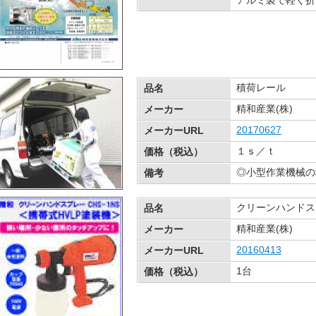
アルミ製で軽く折
積荷レール
品名
精和産業(株)
メーカー
20170627
メーカーURL
１ｓ／ｔ 
価格（税込）
◎小型作業機械の
備考
クリーンハンドスプ
品名
精和産業(株)
メーカー
20160413
メーカーURL
1台 ￥
価格（税込）