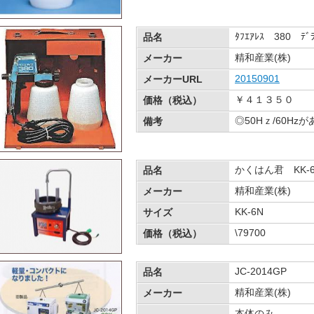
ﾀﾌｴｱﾚｽ 380 ﾃﾞﾗ
品名
精和産業(株)
メーカー
20150901
メーカーURL
￥４１３５０
価格（税込）
◎50Hｚ/60Hz
備考
かくはん君 KK-
品名
精和産業(株)
メーカー
KK-6N
サイズ
\79700
価格（税込）
JC-2014GP
品名
精和産業(株)
メーカー
本体のみ