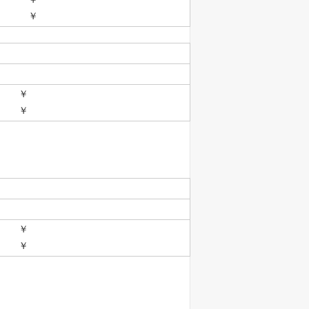
 ￥
 ￥
 ￥
 ￥
 ￥