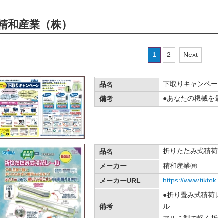
精和産業（株）
1
2
Next
下取りキャンペー
品名
●あなたの機械を
備考
折りたたみ式積荷
品名
精和産業㈱
メーカー
https://www.tikt
メーカーURL
●折り畳み式積荷
備考