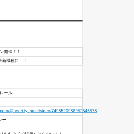
ン開催！！
最新機種に！！
レール
ok.com/@heartily_paint/video/7495520988952546578
レー