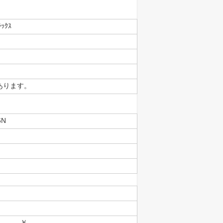
ｯｸｽ
があります。
6N
 ￥