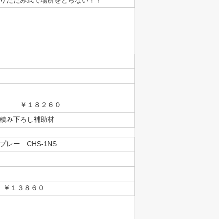
りたたみ式で場所をとらない！！
￥１８２６０
積み下ろし補助材
レー CHS-1NS
１３８６０