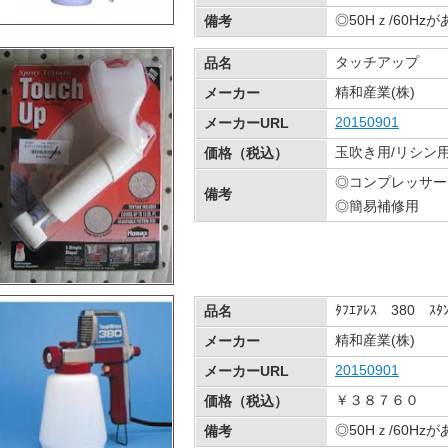
◎50Hｚ/60Hz
備考
タッチアップ
品名
精和産業(株)
メーカー
20150901
メーカーURL
玉吹き用/リ
価格（税込）
◎コンプレッサー
備考
◎簡易補修用
ﾀﾌｴｱﾚｽ 380 ｽﾀﾝ
品名
精和産業(株)
メーカー
20150901
メーカーURL
￥３８７６０
価格（税込）
◎50Hｚ/60Hz
備考