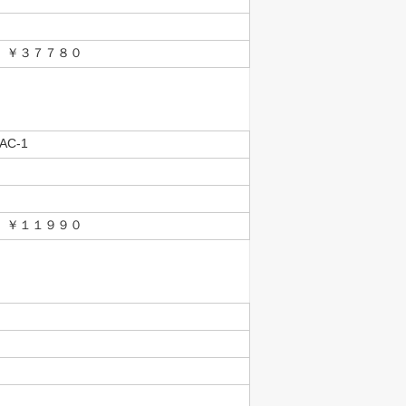
３７７８０
C-1
１１９９０